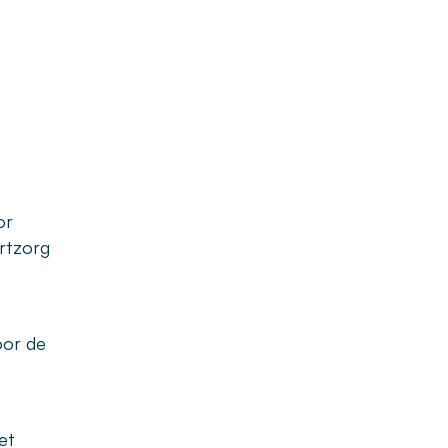
or
rtzorg
oor de
et