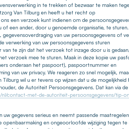
ensverwerking in te trekken of bezwaar te maken teg
zorg Van Tilburg en heeft u het recht op
j ons een verzoek kunt indienen om de persoonsgegeven
 of een ander, door u genoemde organisatie, te sturen.
ing, gegevensoverdraging van uw persoonsgegevens of v
 de verwerking van uw persoonsgegevens sturen
 van te zijn dat het verzoek tot inzage door u is gedaan
t het verzoek mee te sturen. Maak in deze kopie uw pasf
ers onderaan het paspoort), paspoortnummer en
ing van uw privacy. We reageren zo snel mogelijk, maa
Tilburg wil u er tevens op wijzen dat u de mogelijkheid 
thouder, de Autoriteit Persoonsgegevens. Dat kan via de
nl/nl/contact-met-de-autoriteit-persoonsgegevens/tip-o
an uw gegevens serieus en neemt passende maatregele
e openbaarmaking en ongeoorloofde wijziging tegen te 