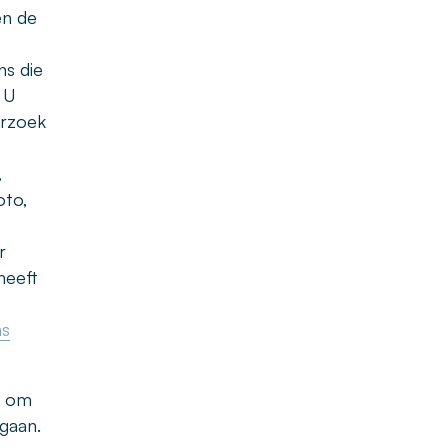
en de
s die
 U
erzoek
,
oto,
r
heeft
ns
n om
gaan.