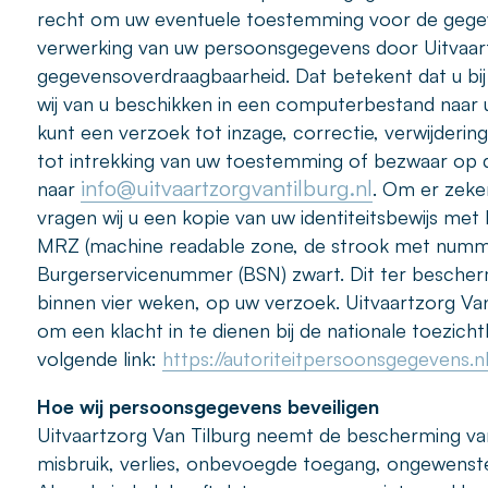
recht om uw eventuele toestemming voor de gegev
verwerking van uw persoonsgegevens door Uitvaart
gegevensoverdraagbaarheid. Dat betekent dat u bi
wij van u beschikken in een computerbestand naar u
kunt een verzoek tot inzage, correctie, verwijder
tot intrekking van uw toestemming of bezwaar op
info@uitvaartzorgvantilburg.nl
naar
. Om er zeker
vragen wij u een kopie van uw identiteitsbewijs me
MRZ (machine readable zone, de strook met numm
Burgerservicenummer (BSN) zwart. Dit ter bescherm
binnen vier weken, op uw verzoek. Uitvaartzorg Van 
om een klacht in te dienen bij de nationale toezich
volgende link:
https://autoriteitpersoonsgegevens.
Hoe wij persoonsgegevens beveiligen
Uitvaartzorg Van Tilburg neemt de bescherming v
misbruik, verlies, onbevoegde toegang, ongewenst