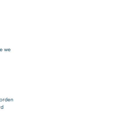
ie we
worden
rd