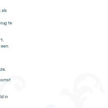
 als
rug te
t.
n een
ze.
nkomst
ld in