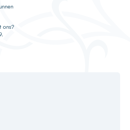
kunnen
t ons?
9.