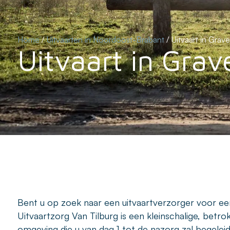
Home
/
Uitvaarten in Noordoost-Brabant
/
Uitvaart in Grave
Uitvaart in Grav
Bent u op zoek naar een uitvaartverzorger voor een
Uitvaartzorg Van Tilburg is een kleinschalige, betr
omgeving die u van dag 1 tot de nazorg zal begele