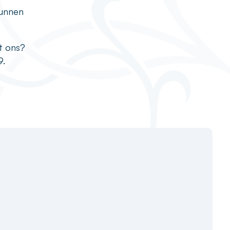
kunnen
t ons?
9.