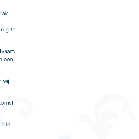
 als
rug te
vaart.
in een
 wij
nkomst
ld in