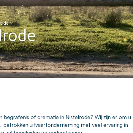
lrode
lrode
begrafenis of crematie in Nistelrode? Wij zijn er om u 
e, betrokken uitvaartonderneming met veel ervaring in
rg zal begeleiden en ondersteunen.