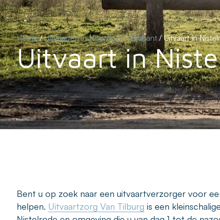
Home
/
Uitvaarten in Noordoost-Brabant
/
Uitvaart in Niste
Uitvaart in Niste
Bent u op zoek naar een uitvaartverzorger voor een 
helpen.
Uitvaartzorg Van Tilburg
is een kleinschalig
Nistelrode en omgeving die u van dag 1 tot de nazo