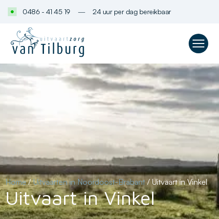
0486 - 41 45 19
―
24 uur per dag bereikbaar
Home
/
Uitvaarten in Noordoost-Brabant
/
Uitvaart in Vinkel
Uitvaart in Vinkel